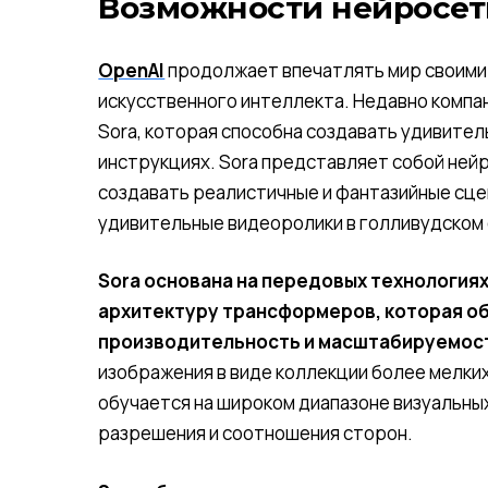
Возможности нейросети
OpenAI
продолжает впечатлять мир своими
искусственного интеллекта. Недавно компа
Sora, которая способна создавать удивител
инструкциях. Sora представляет собой ней
создавать реалистичные и фантазийные сце
удивительные видеоролики в голливудском 
Sora основана на передовых технологиях
архитектуру трансформеров, которая о
производительность и масштабируемос
изображения в виде коллекции более мелких
обучается на широком диапазоне визуальны
разрешения и соотношения сторон.