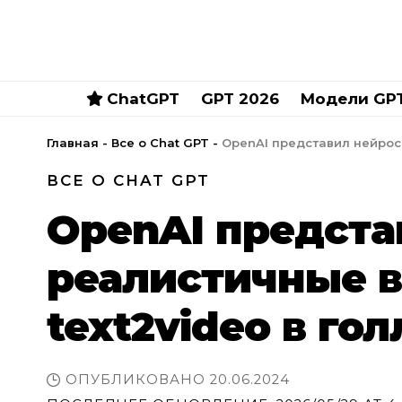
ChatGPT
GPT 2026
Модели GP
Главная
-
Все о Chat GPT
-
OpenAI представил нейрос
ВСЕ О CHAT GPT
OpenAI предста
реалистичные в
text2video в го
ОПУБЛИКОВАНО 20.06.2024