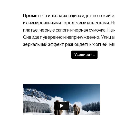
Промпт:
Стильная женщина идет по токийск
и анимированными городскими вывесками. На
платье, черные сапоги и черная сумочка. На
Она идет уверенно и непринужденно. Улица
зеркальный эффект разноцветных огней. М
Увеличить