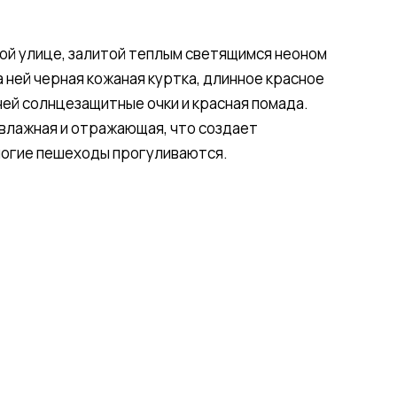
ой улице, залитой теплым светящимся неоном
 ней черная кожаная куртка, длинное красное
 ней солнцезащитные очки и красная помада.
 влажная и отражающая, что создает
ногие пешеходы прогуливаются.