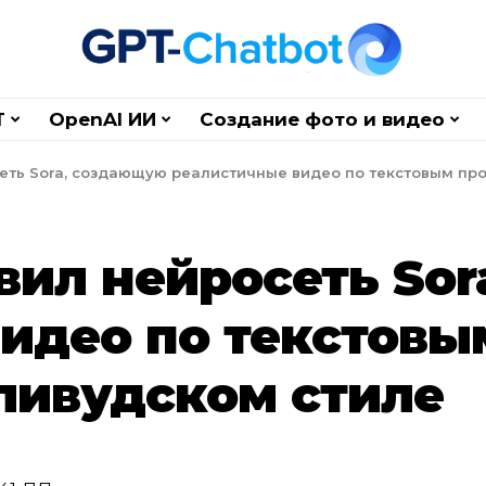
T
OpenAI ИИ
Создание фото и видео
еть Sora, создающую реалистичные видео по текстовым про
вил нейросеть So
идео по текстовы
лливудском стиле