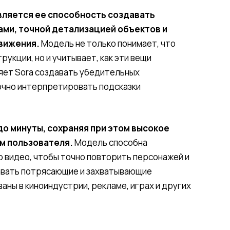
вляется ее способность создавать
ми, точной детализацией объектов и
движения.
Модель не только понимает, что
укции, но и учитывает, как эти вещи
яет Sora создавать убедительных
очно интерпретировать подсказки
до минуты, сохраняя при этом высокое
ам пользователя.
Модель способна
о видео, чтобы точно повторить персонажей и
давать потрясающие и захватывающие
аны в киноиндустрии, рекламе, играх и других