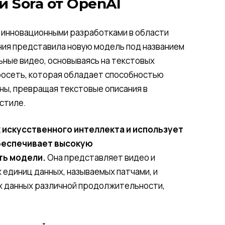
 Sora от OpenAI
 инновационными разработками в области
ния представила новую модель под названием
ьные видео, основываясь на текстовых
росеть, которая обладает способностью
ны, превращая текстовые описания в
стиле.
 искусственного интеллекта и использует
беспечивает высокую
ть модели.
Она представляет видео и
 единиц данных, называемых патчами, и
х данных различной продолжительности,