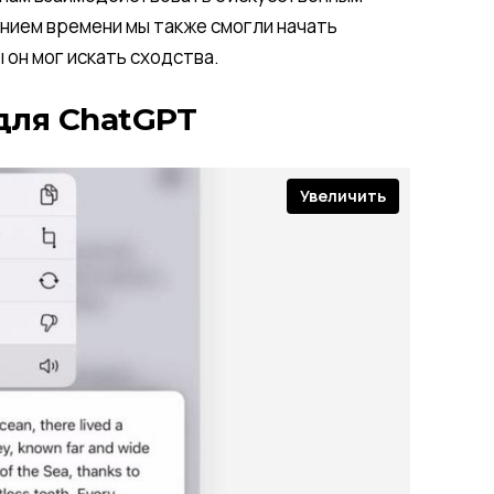
ением времени мы также смогли начать
он мог искать сходства.
для ChatGPT
Увеличить