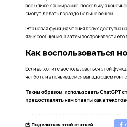
все ближе к вымиранию, поскольку в конечн
смогут делать гораздо больше вещей.
Эта новая функция чтения вслух доступна н
язык сообщения, а затем воспроизвести его 
Как воспользоваться н
Если вы хотите воспользоваться этой функц
чатбота и в появившемся выпадающем конте
Таким образом, использовать ChatGPT с
предоставлять нам ответы как в текстово
Поделиться этой статьей