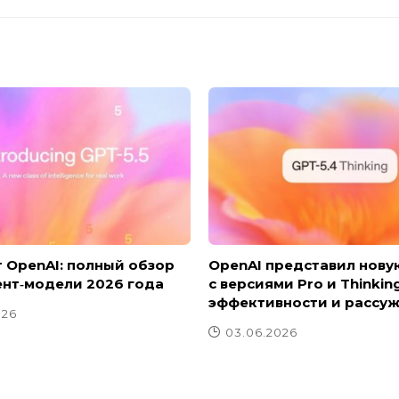
т OpenAI: полный обзор
OpenAI представил новую
ент‑модели 2026 года
с версиями Pro и Thinkin
эффективности и рассу
026
03.06.2026