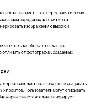
льное назввание) — это передовая система
льзованием передовых алгоритмов и
генерировать изображения с высокой
яется ее способность создавать
о отличить от фотографий, созданных
орни
джорни позволяет пользователям создавать
ых промтов. Пользователи могут описывать,
и Миджорни самостоятельно генерирует