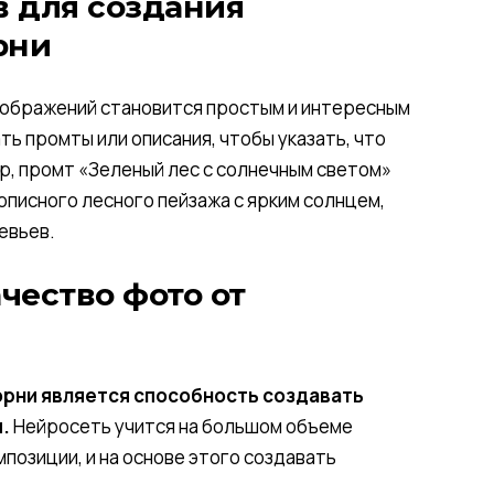
 для создания
рни
изображений становится простым и интересным
ь промты или описания, чтобы указать, что
р, промт «Зеленый лес с солнечным светом»
описного лесного пейзажа с ярким солнцем,
евьев.
чество фото от
рни является способность создавать
.
Нейросеть учится на большом объеме
мпозиции, и на основе этого создавать