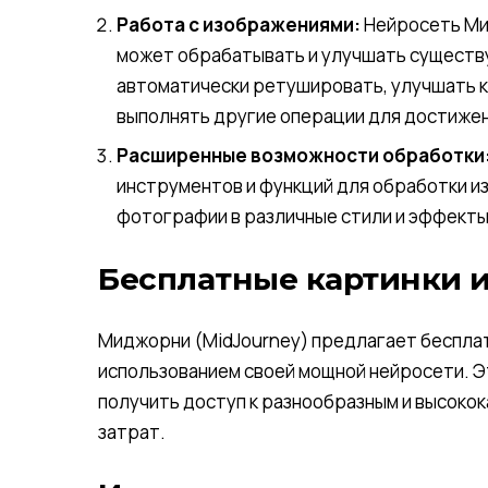
Работа с изображениями:
Нейросеть Мид
может обрабатывать и улучшать существ
автоматически ретушировать, улучшать к
выполнять другие операции для достижен
Расширенные возможности обработки
инструментов и функций для обработки 
фотографии в различные стили и эффекты
Бесплатные картинки и
Миджорни (MidJourney) предлагает бесплат
использованием своей мощной нейросети. Э
получить доступ к разнообразным и высоко
затрат.