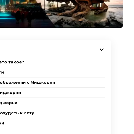
это такое?
ти
зображений с Миджорни
Миджорни
иджорни
похудеть к лету
ки