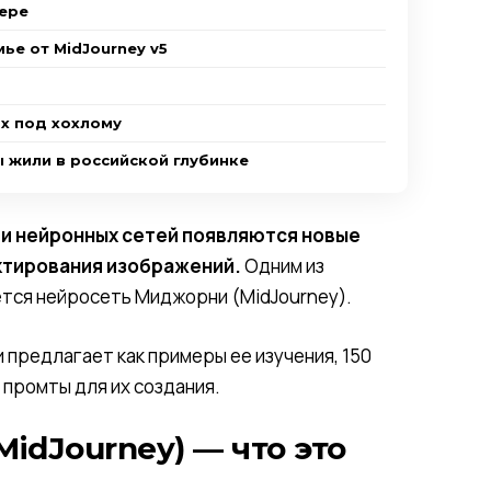
тере
ье от MidJourney v5
х под хохлому
ы жили в российской глубинке
 и нейронных сетей появляются новые
ктирования изображений.
Одним из
ется нейросеть Миджорни (MidJourney).
 предлагает как примеры ее изучения, 150
 промты для их создания.
idJourney) — что это