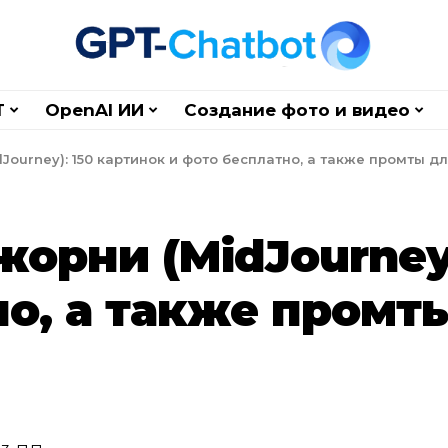
T
OpenAI ИИ
Создание фото и видео
ourney): 150 картинок и фото бесплатно, а также промты д
орни (MidJourney)
но, а также промт