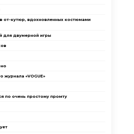
и
ев от-кутюр, вдохновленных костюмами
й для двумерной игры
ков
рно
го журнала «VOGUE»
я по очень простому промту
ует