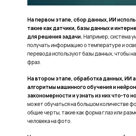
На первом этапе, сбор данных, ИИ испол
такие как датчики, базы данных и интер
для решения задачи.
Например, система ум
получать информацию о температуре и осве
перевода используют базы данных, чтобы н
фраз.
На втором этапе, обработка данных, ИИ 
алгоритмы машинного обучения и нейрон
закономерности и узнать из них что-то н
может обучаться на большом количестве ф
общие черты, такие как форма глаз или раз
человека на фото.