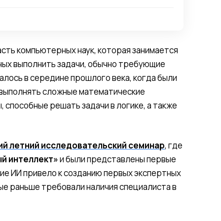
асть компьютерных наук, которая занимается
ных выполнить задачи, обычно требующие
алось в середине прошлого века, когда были
 выполнять сложные математические
, способные решать задачи в логике, а также
й летний исследовательский семинар
, где
ый интеллект»
и были представлены первые
тие ИИ привело к созданию первых экспертных
рые раньше требовали наличия специалиста в