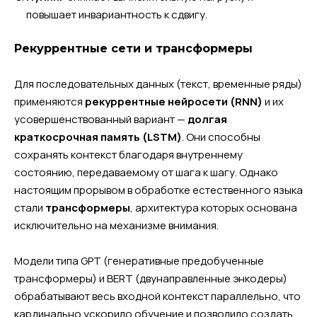
повышает инвариантность к сдвигу.
Рекуррентные сети и трансформеры
Для последовательных данных (текст, временные ряды)
применяются
рекуррентные нейросети (RNN)
и их
усовершенствованный вариант —
долгая
краткосрочная память (LSTM)
. Они способны
сохранять контекст благодаря внутреннему
состоянию, передаваемому от шага к шагу. Однако
настоящим прорывом в обработке естественного языка
стали
трансформеры
, архитектура которых основана
исключительно на механизме внимания.
Модели типа GPT (генеративные предобученные
трансформеры) и BERT (двунаправленные энкодеры)
обрабатывают весь входной контекст параллельно, что
кардинально ускорило обучение и позволило создать