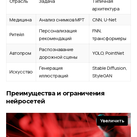
Отрасль
Задача
Типичная
архитектура
Медицина
Анализ снимков МРТ
CNN, U-Net
Персонализация
FNN,
Ритейл
рекомендаций
трансформеры
Распознавание
Автопром
YOLO, PointNet
дорожной сцены
Генерация
Stable Diffusion,
Искусство
иллюстраций
StyleGAN
Преимущества и ограничения
нейросетей
Увеличить