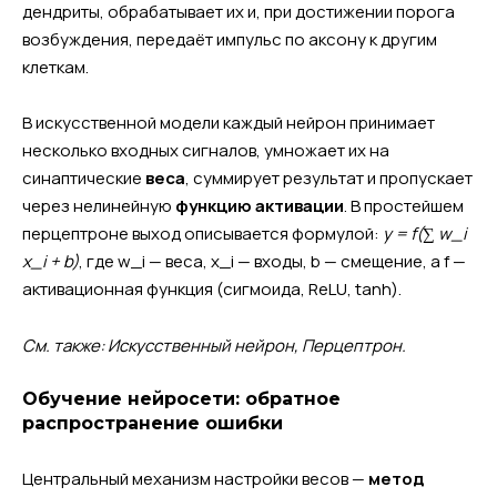
дендриты, обрабатывает их и, при достижении порога
возбуждения, передаёт импульс по аксону к другим
клеткам.
В искусственной модели каждый нейрон принимает
несколько входных сигналов, умножает их на
синаптические
веса
, суммирует результат и пропускает
через нелинейную
функцию активации
. В простейшем
перцептроне выход описывается формулой:
y = f(∑ w_i
x_i + b)
, где w_i — веса, x_i — входы, b — смещение, а f —
активационная функция (сигмоида, ReLU, tanh).
См. также: Искусственный нейрон, Перцептрон.
Обучение нейросети: обратное
распространение ошибки
Центральный механизм настройки весов —
метод