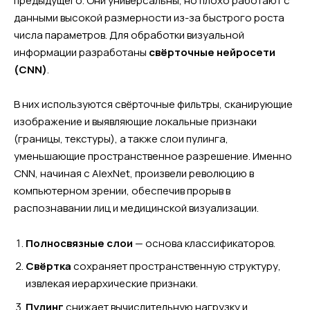
предыдущего. Они универсальны, но плохо работают с
данными высокой размерности из-за быстрого роста
числа параметров. Для обработки визуальной
информации разработаны
свёрточные нейросети
(CNN)
.
В них используются свёрточные фильтры, сканирующие
изображение и выявляющие локальные признаки
(границы, текстуры), а также слои пулинга,
уменьшающие пространственное разрешение. Именно
CNN, начиная с AlexNet, произвели революцию в
компьютерном зрении, обеспечив прорыв в
распознавании лиц и медицинской визуализации.
Полносвязные слои
— основа классификаторов.
Свёртка
сохраняет пространственную структуру,
извлекая иерархические признаки.
Пулинг
снижает вычислительную нагрузку и