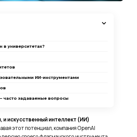
н в университетах?
итетов
азовательными ИИ-инструментами
тов
 — часто задаваемые вопросы
, и искусственный интеллект (ИИ)
авая этот потенциал, компания OpenAI
ю версию своего флагманского инструмента