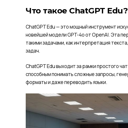
Что такое ChatGPT Edu?
ChatGPT Edu — это мощный инструмент иску
новейшей модели GPT-4o от OpenAI. Эта пе
такими задачами, как интерпретация текст
задач.
ChatGPT Edu выходит за рамки простого ча
способным понимать сложные запросы, ген
форматы и даже переводить языки.