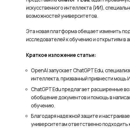
искусственного интеллекта (ИИ), специаль
возможностей университетов.
Эта новая платформа обещает изменить по
исследователей к обучению и открытиям в 
Краткое изложение статьи:
OpenAI запускает ChatGPT Edu, специали
интеллекта, призванный привнести мощь 
ChatGPT Edu предлагает расширенные воз
обобщение документов и помощь в написа
обучению.
Благодаря надежной защите и настраива
университетам ответственно подходить к