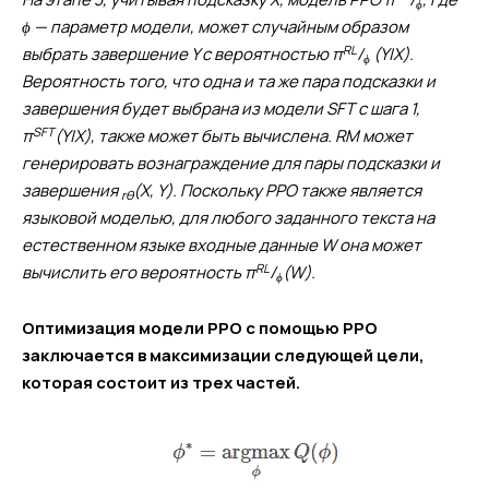
ϕ
ϕ — параметр модели, может случайным образом
RL
выбрать завершение Y с вероятностью π
/
(Y|X).
ϕ
Вероятность того, что одна и та же пара подсказки и
завершения будет выбрана из модели SFT с шага 1,
SFT
π
(Y|X), также может быть вычислена. RM может
генерировать вознаграждение для пары подсказки и
завершения
(X, Y). Поскольку PPO также является
rθ
языковой моделью, для любого заданного текста на
естественном языке входные данные W она может
RL
вычислить его вероятность π
/
(W).
ϕ
Оптимизация модели PPO с помощью PPO
заключается в максимизации следующей цели,
которая состоит из трех частей.