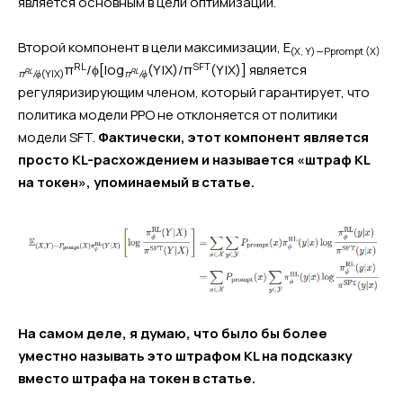
является основным в цели оптимизации.
Второй компонент в цели максимизации, E
(X, Y)∼Pprompt (X)
RL
SFT
π
/ϕ[log
(Y|X)/π
(Y|X)] является
RL
RL
π
/ϕ
(Y|X)
π
/ϕ
регуляризирующим членом, который гарантирует, что
политика модели PPO не отклоняется от политики
модели SFT.
Фактически, этот компонент является
просто KL-расхождением и называется «штраф KL
на токен», упоминаемый в статье.
На самом деле, я думаю, что было бы более
уместно называть это штрафом KL на подсказку
вместо штрафа на токен в статье.