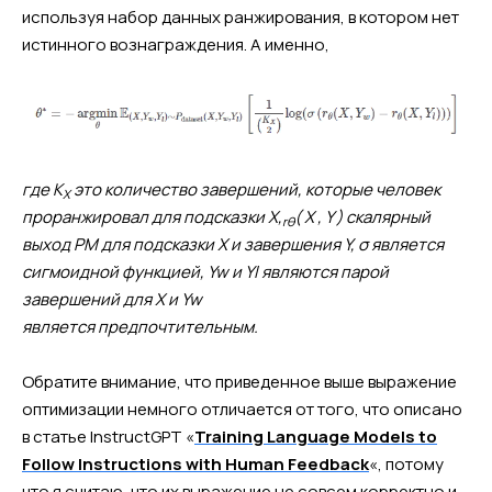
используя набор данных ранжирования, в котором нет
истинного вознаграждения. А именно,
где K
это количество завершений, которые человек
X
проранжировал для подсказки X,
( X , Y ) скалярный
rθ
выход РМ для подсказки X и завершения Y, σ является
сигмоидной функцией, Yw и Yl являются парой
завершений для X и Yw
является предпочтительным.
Обратите внимание, что приведенное выше выражение
оптимизации немного отличается от того, что описано
в статье InstructGPT «
Training Language Models to
Follow Instructions with Human Feedback
«, потому
что я считаю, что их выражение не совсем корректно и