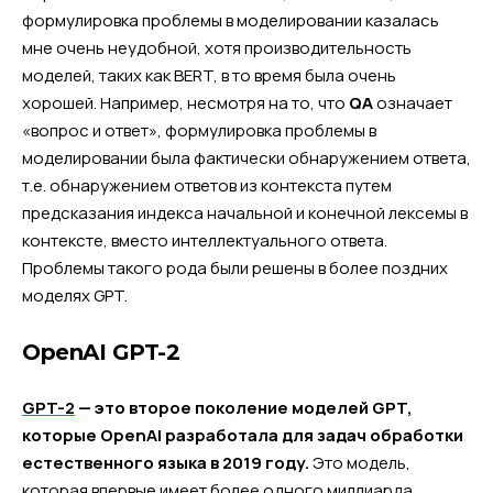
формулировка проблемы в моделировании казалась
мне очень неудобной, хотя производительность
моделей, таких как BERT, в то время была очень
хорошей. Например, несмотря на то, что
QA
означает
«вопрос и ответ», формулировка проблемы в
моделировании была фактически обнаружением ответа,
т.е. обнаружением ответов из контекста путем
предсказания индекса начальной и конечной лексемы в
контексте, вместо интеллектуального ответа.
Проблемы такого рода были решены в более поздних
моделях GPT.
OpenAI GPT-2
GPT-2
— это второе поколение моделей GPT,
которые OpenAI разработала для задач обработки
естественного языка в 2019 году.
Это модель,
которая впервые имеет более одного миллиарда