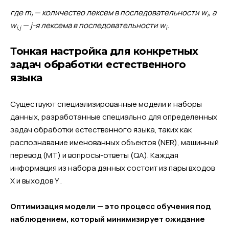
где m
— количество лексем в последовательности w
, а
i
i
w
— j-я лексема в последовательности w
.
i,j
i
Тонкая настройка для конкретных
задач обработки естественного
языка
Существуют специализированные модели и наборы
данных, разработанные специально для определенных
задач обработки естественного языка, таких как
распознавание именованных объектов (NER), машинный
перевод (MT) и вопросы-ответы (QA). Каждая
информация из набора данных состоит из пары входов
X и выходов Y .
Оптимизация модели — это процесс обучения под
наблюдением, который минимизирует ожидание