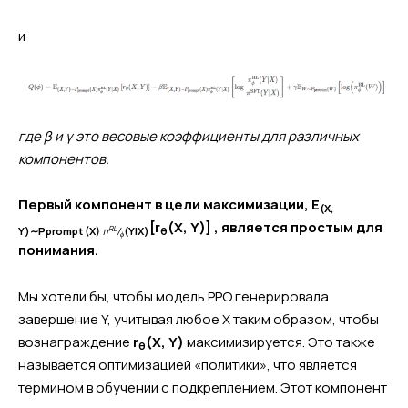
и
где β и γ это весовые коэффициенты для различных
компонентов.
Первый компонент в цели максимизации, E
(X,
[r
(X, Y)] , является простым для
RL
Y)∼Pprompt (X)
π
/
(Y|X)
θ
ϕ
понимания.
Мы хотели бы, чтобы модель PPO генерировала
завершение Y, учитывая любое X таким образом, чтобы
вознаграждение
r
(X, Y)
максимизируется. Это также
θ
называется оптимизацией «политики», что является
термином в обучении с подкреплением. Этот компонент