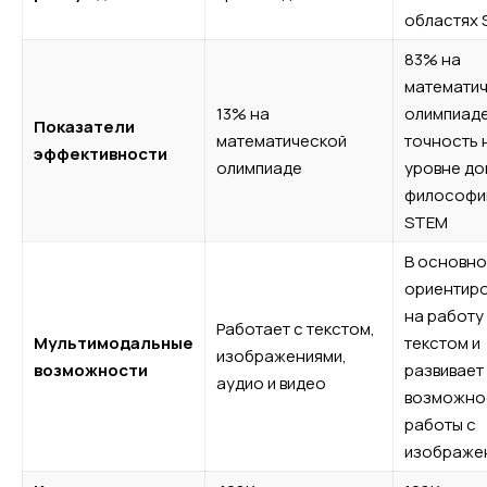
областях
83% на
математи
13% на
олимпиаде
Показатели
математической
точность 
эффективности
олимпиаде
уровне до
философи
STEM
В основн
ориентир
на работу
Работает с текстом,
Мультимодальные
текстом и
изображениями,
возможности
развивает
аудио и видео
возможно
работы с
изображе