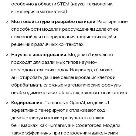
особенно в области STEM (наука, технологии,
инженерия и математика).
Мозговой штурм и разработка идей.
Расширенные
способности модели к рассуждениям делают ее
полезной для генерирования творческих идей и
решений в различных контекстах.
Научные исследования.
Модели o1 идеально
подходят для различных типов научно-
исследовательских задач. Например, o1 может
аннотировать данные секвенирования клеток и
обрабатывать сложные математические формулы,
необходимые в таких областях, как квантовая оптика.
Кодирование.
По данным OpenAI, модели o1
эффективно генерируют и отлаживают код,
демонстрируя высокие результаты в таких
бенчмарках, как HumanEval и Codeforces. Модели
также эффективны при построении и выполнении