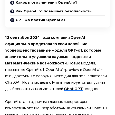
Каковы ограничения OpenAI o1
Как OpenAI o1 повышает безопасность
GPT-4o против OpenAI o1
12 сентября 2024 года компания
OpenAI
официально представила свои новейшие
усовершенствованные модели GPT-o1, которые
значительно улучшили научные, кодовые и
математические возможности.
Новые модели,
названные OpenAI o1, OpenAI o1-preview и OpenAI o1-
mini, доступны с сегодняшнего дня для пользователей
ChatGPT Plus, а модель o1-mini планируется выпустить
для бесплатных пользователей
Chat GPT
позднее.
OpenAI стала одним из главных лидеров эры
генеративного ИИ. Разработанный компанией ChatGPT
является одним из самых популярных и широко