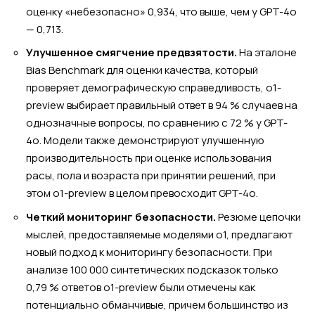
оценку «небезопасно» 0,934, что выше, чем у GPT-4o
— 0,713.
Улучшенное смягчение предвзятости.
На эталоне
Bias Benchmark для оценки качества, который
проверяет демографическую справедливость, o1-
preview выбирает правильный ответ в 94 % случаев на
однозначные вопросы, по сравнению с 72 % у GPT-
4o. Модели также демонстрируют улучшенную
производительность при оценке использования
расы, пола и возраста при принятии решений, при
этом o1-preview в целом превосходит GPT-4o.
Четкий мониторинг безопасности.
Резюме цепочки
мыслей, предоставляемые моделями o1, предлагают
новый подход к мониторингу безопасности. При
анализе 100 000 синтетических подсказок только
0,79 % ответов o1-preview были отмечены как
потенциально обманчивые, причем большинство из