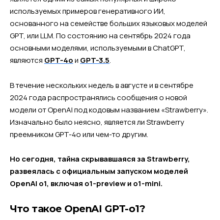
используемых примеров генеративного ИИ,
основанного на семействе больших языковых моделей
GPT, или LLM. По состоянию на сентябрь 2024 года
основными моделями, используемыми в ChatGPT,
являются
GPT-4o
и
GPT-3.5
.
В течение нескольких недель в августе и в сентябре
2024 года распространялись сообщения о новой
модели от OpenAI под кодовым названием «Strawberry».
Изначально было неясно, является ли Strawberry
преемником GPT-4o или чем-то другим.
Но сегодня, тайна скрывавшаяся за Strawberry,
развеялась с официальным запуском моделей
OpenAI o1, включая o1-preview и o1-mini.
Что такое OpenAI GPT-o1?