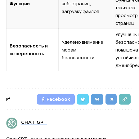
Функции
веб-страниц,
таких как
загрузку файлов
просмотр 
страниц
Улучшены
Уделено внимание
безопасно
Безопасность и
мерам
повышена
выверенность
безопасности
устойчиво
джейлбре
Facebook
CHAT GPT
Chat GPT - это высокотехнологичная модель