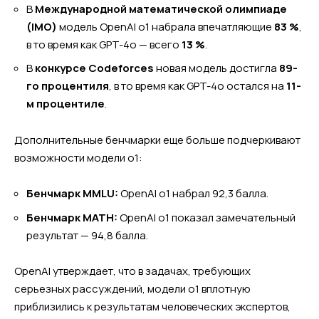
В
Международной математической олимпиаде
(IMO)
модель OpenAI o1 набрала впечатляющие
83 %
,
в то время как GPT-4o — всего
13 %
.
В
конкурсе Codeforces
новая модель достигла
89-
го процентиля
, в то время как GPT-4o остался на
11-
м процентиле
.
Дополнительные бенчмарки еще больше подчеркивают
возможности модели o1:
Бенчмарк MMLU:
OpenAI o1 набрал 92,3 балла.
Бенчмарк MATH:
OpenAI o1 показал замечательный
результат — 94,8 балла.
OpenAI утверждает, что в задачах, требующих
серьезных рассуждений, модели o1 вплотную
приблизились к результатам человеческих экспертов,