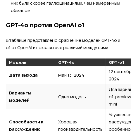
них были скорее галлюцинациями, чем намеренным
обманом.
GPT-4o против OpenAI o1
В таблице представлено сравнение моделей GPT-4o и
o1 от OpenAI и показан ряд различий между ними.
Модель
GPT-4o
GPT-о1
12 сентяб
Дата выхода
Май 13, 2024
2024
Два вариа
Варианты
Одна модель
o1-preview
моделей
mini
Улучшенн
Способности к
Хорошая
рассужде
рассуждению
производительность
особенно