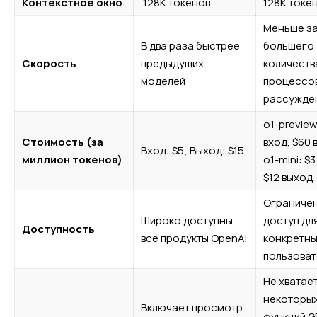
Контекстное окно
128K токенов
128K токе
Меньше за
В два раза быстрее
большего
Скорость
предыдущих
количеств
моделей
процессо
рассужде
o1-preview
Стоимость (за
вход, $60 
Вход: $5; Выход: $15
миллион токенов)
o1-mini: $3
$12 выход
Ограниче
Широко доступны
доступ дл
Доступность
все продукты OpenAI
конкретн
пользоват
Не хватае
некоторы
Включает просмотр
функций G