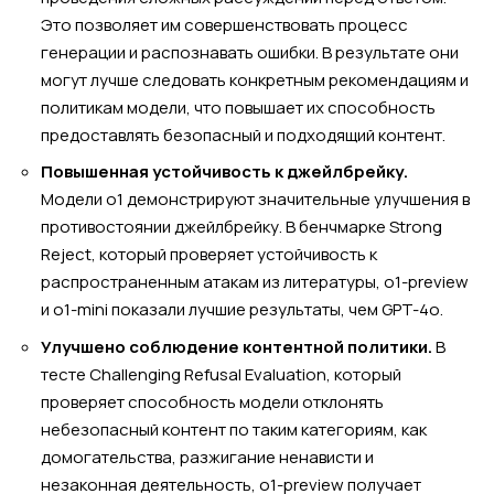
Это позволяет им совершенствовать процесс
генерации и распознавать ошибки. В результате они
могут лучше следовать конкретным рекомендациям и
политикам модели, что повышает их способность
предоставлять безопасный и подходящий контент.
Повышенная устойчивость к джейлбрейку.
Модели o1 демонстрируют значительные улучшения в
противостоянии джейлбрейку. В бенчмарке Strong
Reject, который проверяет устойчивость к
распространенным атакам из литературы, o1-preview
и o1-mini показали лучшие результаты, чем GPT-4o.
Улучшено соблюдение контентной политики.
В
тесте Challenging Refusal Evaluation, который
проверяет способность модели отклонять
небезопасный контент по таким категориям, как
домогательства, разжигание ненависти и
незаконная деятельность, o1-preview получает