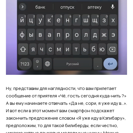
Ну, представим для наглядности, что вам прилетает
сообщение от приятеля «Чё, гость сегодня куда-нить ?»
А вы ему начинаете отвечать «Да не, сори, я уже иду в…».
И вот если в этот момент вам смартфон подскажет
закончить предложение словом «Я уже иду в Кэпибару»,
предположим, то для такой билиберды, если честно,
никакие хитрые языковые модели и не нужны. Можно