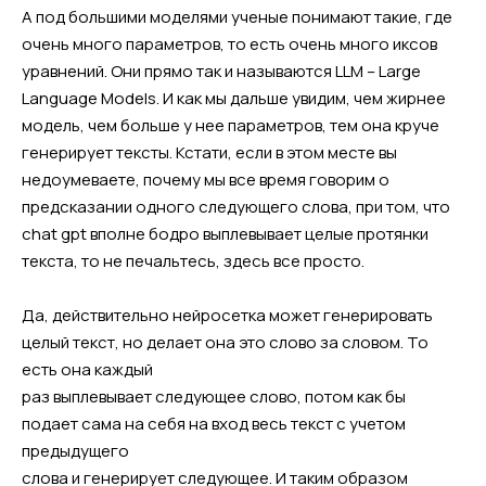
А под большими моделями ученые понимают такие, где
очень много параметров, то есть очень много иксов
уравнений. Они прямо так и называются LLM – Large
Language Models. И как мы дальше увидим, чем жирнее
модель, чем больше у нее параметров, тем она круче
генерирует тексты. Кстати, если в этом месте вы
недоумеваете, почему мы все время говорим о
предсказании одного следующего слова, при том, что
chat gpt вполне бодро выплевывает целые протянки
текста, то не печальтесь, здесь все просто.
Да, действительно нейросетка может генерировать
целый текст, но делает она это слово за словом. То
есть она каждый
раз выплевывает следующее слово, потом как бы
подает сама на себя на вход весь текст с учетом
предыдущего
слова и генерирует следующее. И таким образом