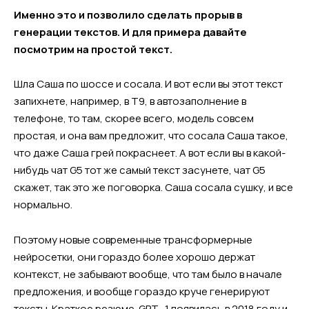
Именно это и позволило сделать прорыв в
генерации текстов. И для примера давайте
посмотрим на простой текст.
Шла Саша по шоссе и сосала. И вот если вы этот текст
запихнете, например, в Т9, в автозаполнение в
телефоне, то там, скорее всего, модель совсем
простая, и она вам предложит, что сосала Саша такое,
что даже Саша грей покраснеет. А вот если вы в какой-
нибудь чат G5 тот же самый текст засунете, чат G5
скажет, так это же поговорка. Саша сосала сушку, и все
нормально.
Поэтому новые современные трансформерные
нейросетки, они гораздо более хорошо держат
контекст, не забывают вообще, что там было в начале
предложения, и вообще гораздо круче генерируют
тексты. Краткое резюме. GPT -1 появилась в 2018 году и