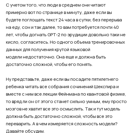
С учетом того, что люди в среднем они читают
примерно вот по странице в минуту, даже если вы
будете поглощать текст 24 часа в сутки, без перерыва
на еду, сон и так далее, то вам потребуется почти 40
лет, чтобы догнать GPT-2 по эрудиции довольно таки не
кисло, согласитесь. Но одного объема тренировочных
данных для получения крутой языковой
модели недостаточно. Она еще и должна быть
достаточно сложной, чтобы его понять.
Ну представьте, даже если вы посадите пятилетнего
ребенка читать все собрания сочинений Шекспира и
вместе с ним все лекции Фейнмана по квантовой физике,
то вряд ли он от этого станет сильно умным, ему просто
мозгов не хватит все это осмыслить. Так и тут модель
должна быть достаточно сложной, чтобы все это
переварить. А в чем измеряется сложность модели?
Давайте обсудим.